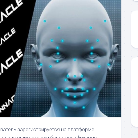
ователь зарегистрируется на платформе
8, следующим этапом будет верификация.