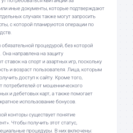
гут потребоваться квитанции за
или иные документы, которые подтверждают
отдельных случаях также могут запросить
рты, с которой планируются операции по
дств.
 обязательной процедурой, без которой
 Она направлена на защиту
 ставок на спорт и азартных игр, поскольку
сть и возраст пользователя. Лица, которым
получить доступ к сайту. Кроме того,
т потребителей от мошеннического
ных и дебетовых карт, а также помогает
кратное использование бонусов.
кой конторы существует понятие
нт». Чтобы получить этот статус,
ециальные процедуры. В них включены: