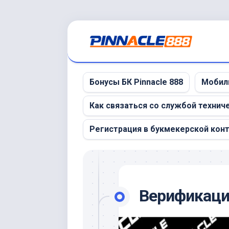
Перейти
к
содержанию
Бонусы БК Pinnacle 888
Мобиль
Как связаться со службой технич
Регистрация в букмекерской конт
Верификаци