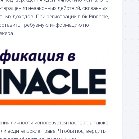
твращения незаконных действий, связанных
пных доходов. При регистрации в бк Pinnacle,
доставить требуемую информацию по
екера.
ния личности используется паспорт, а также
или водительские права. Чтобы подтвердить