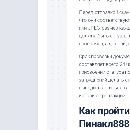
Перед отправкой скан
что они соответству
или JPEG; размер каж
должна быть актуальн
просрочен, а дата выд
Срок проверки докумен
составляет всего 24 ч
присвоении статуса п
затруднений делать ст
выводить активы, а т
историю транзакций.
Как пройт
Пинакл888